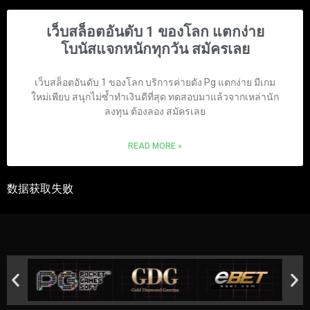
เว็บสล็อตอันดับ 1 ของโลก แตกง่าย
โบนัสแจกหนักทุกวัน สมัครเลย
เว็บสล็อตอันดับ 1 ของโลก บริการค่ายดัง Pg แตกง่าย มีเกม
ใหม่เพียบ สนุกไม่ซ้ำทำเงินดีที่สุด ทดสอบมาแล้วจากเหล่านัก
ลงทุน ต้องลอง สมัครเลย
READ MORE »
数据获取失败