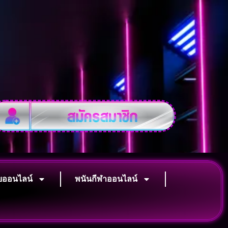
ยออนไลน์
พนันกีฬาออนไลน์