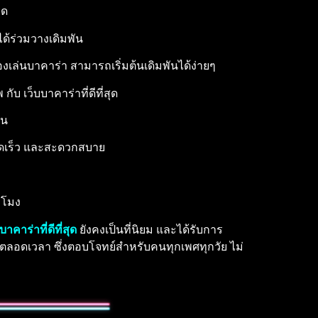
ุด
ได้ร่วมวางเดิมพัน
งเล่นบาคาร่า สามารถเริ่มต้นเดิมพันได้ง่ายๆ
 เว็บบาคาร่าที่ดีที่สุด
่น
 รวดเร็ว และสะดวกสบาย
วโมง
าคาร่าที่ดีที่สุด
ยังคงเป็นที่นิยม และได้รับการ
่ตลอดเวลา ซึ่งตอบโจทย์สำหรับคนทุกเพศทุกวัย ไม่