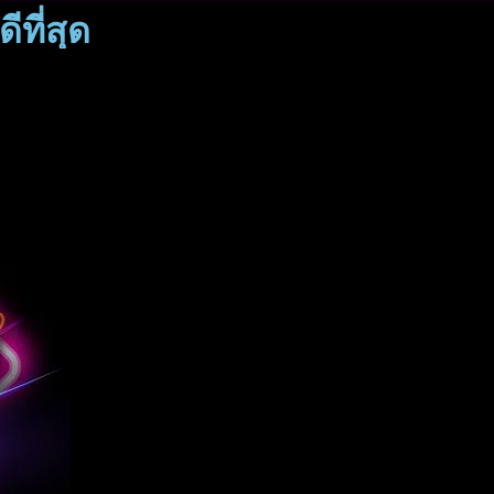
ที่สุด