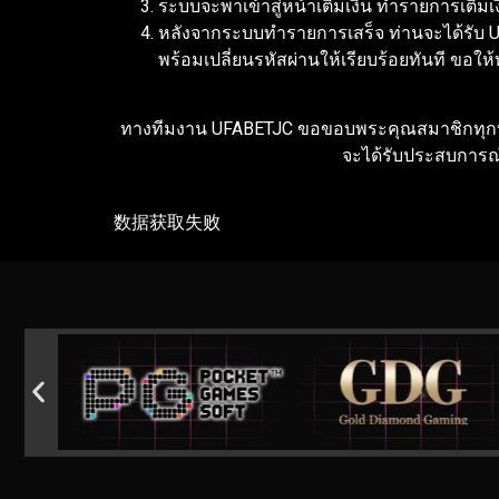
ระบบจะพาเข้าสู่หน้าเติมเงิน ทำรายการเติ
หลังจากระบบทำรายการเสร็จ ท่านจะได้รั
พร้อมเปลี่ยนรหัสผ่านให้เรียบร้อยทันที ขอให
ทางทีมงาน UFABETJC ขอขอบพระคุณสมาชิกทุกท่าน
จะได้รับประสบการ
数据获取失败