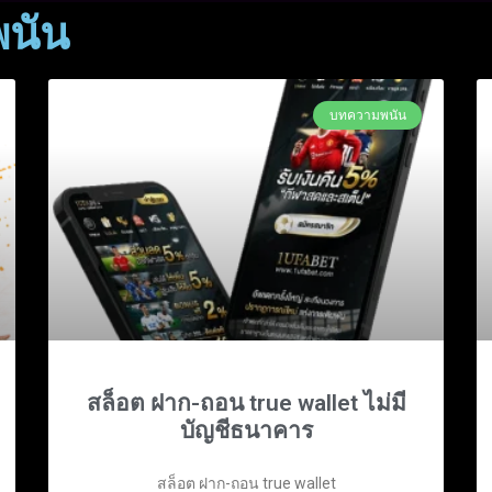
พนัน
บทความพนัน
สล็อต ฝาก-ถอน true wallet ไม่มี
บัญชีธนาคาร
สล็อต ฝาก-ถอน true wallet