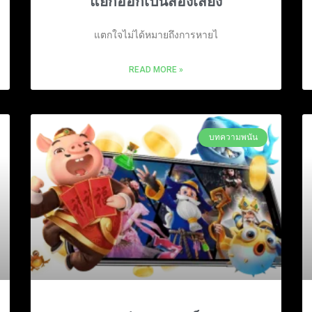
แยกออกเป็นสองเสียง
แตกใจไม่ได้หมายถึงการหายไ
READ MORE »
บทความพนัน