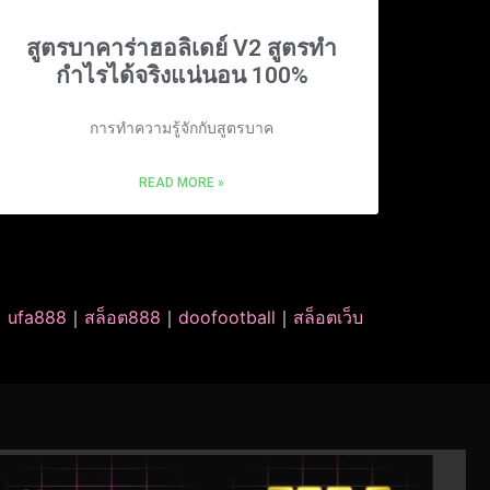
สูตรบาคาร่าฮอลิเดย์ V2 สูตรทำ
กำไรได้จริงแน่นอน 100%
การทำความรู้จักกับสูตรบาค
READ MORE »
｜
ufa888
｜
สล็อต888
｜
doofootball
｜
สล็อตเว็บ