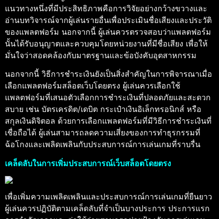
แนวทางหนึ่งที่มีประสิทธิภาพคือการวิจัยอย่างกว้างขวางและ
อ่านบทวิจารณ์จากผู้เล่นรายอื่นเพื่อประเมินชื่อเสียงและประวัติ
ของแพลตฟอร์ม นอกจากนี้ ผู้เล่นควรตรวจสอบว่าแพลตฟอร์ม
นั้นได้รับอนุญาตและควบคุมโดยหน่วยงานที่มีชื่อเสียง เพื่อให้
มั่นใจว่าสอดคล้องกับมาตรฐานและข้อบังคับอุตสาหกรรม
นอกจากนี้ วิธีการชำระเงินยังเป็นสิ่งสำคัญในการพิจารณาเมื่อ
เลือกแพลตฟอร์มสล็อตเว็บโดยตรง ผู้เล่นควรเลือกใช้
แพลตฟอร์มที่เสนอตัวเลือกการชำระเงินที่ปลอดภัยและสะดวก
สบาย เช่น บัตรเครดิต/เดบิต กระเป๋าเงินอิเล็กทรอนิกส์ หรือ
สกุลเงินดิจิตอล ด้วยการเลือกแพลตฟอร์มที่มีวิธีการชำระเงินที่
เชื่อถือได้ ผู้เล่นสามารถลดความเสี่ยงของการทำธุรกรรมที่
ฉ้อโกงและเพลิดเพลินกับประสบการณ์การเล่นเกมที่ราบรื่น
เคล็ดลับในการเพิ่มประสบการณ์เว็บสล็อตโดยตรง
เพื่อเพิ่มความเพลิดเพลินและประสบการณ์การเล่นเกมที่ยืนยาว
ผู้เล่นควรปฏิบัติตามเคล็ดลับที่จำเป็นบางประการ ประการแรก