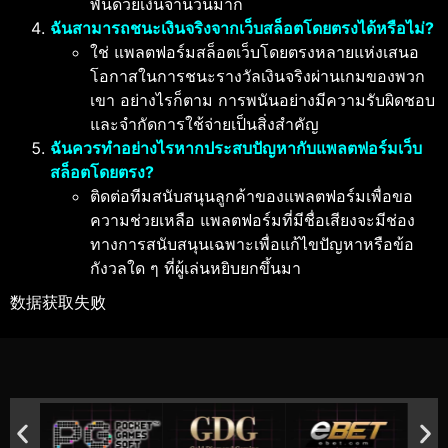
พันด้วยเงินจำนวนมาก
ฉันสามารถชนะเงินจริงจากเว็บสล็อตโดยตรงได้หรือไม่?
ใช่ แพลตฟอร์มสล็อตเว็บโดยตรงหลายแห่งเสนอ
โอกาสในการชนะรางวัลเงินจริงผ่านเกมของพวก
เขา อย่างไรก็ตาม การพนันอย่างมีความรับผิดชอบ
และจำกัดการใช้จ่ายเป็นสิ่งสำคัญ
ฉันควรทำอย่างไรหากประสบปัญหากับแพลตฟอร์มเว็บ
สล็อตโดยตรง?
ติดต่อทีมสนับสนุนลูกค้าของแพลตฟอร์มเพื่อขอ
ความช่วยเหลือ แพลตฟอร์มที่มีชื่อเสียงจะมีช่อง
ทางการสนับสนุนเฉพาะเพื่อแก้ไขปัญหาหรือข้อ
กังวลใด ๆ ที่ผู้เล่นหยิบยกขึ้นมา
数据获取失败