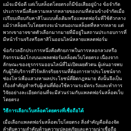
แม้จะมีข้อดี แต่เว็บสล็อตโดยตรงก็มีข้อเสียอยู่บ้าง ข้อจำกัด
ประการหนึ่งคือความหลากหลายของเกมที่ค่อนข้างจำกัดเมื่อ
เปรียบเทียบกับคาสิโนแบบดั้งเดิมหรือแพลตฟอร์มที่ใช้ตัวกลาง
แม้ว่าสล็อตเว็บโดยตรงจะนำเสนอเกมสล็อตที่หลากหลาย แต่
พวกเขาอาจขาดตัวเลือกมากมายที่มีอยู่ในสถานประกอบการที่
มีหน้าร้านจริงหรือคาสิโนออนไลน์หลายแพลตฟอร์ม
ข้อกังวลอีกประการหนึ่งคือศักยภาพในการหลอกลวงหรือ
กิจกรรมฉ้อโกงบนแพลตฟอร์มสล็อตเว็บโดยตรง เนื่องจาก
ลักษณะของธุรกรรมออนไลน์ที่ไม่เปิดเผยตัวตน ผู้เล่นอาจพบ
กับผู้ให้บริการที่ไร้หลักจริยธรรมที่ต้องการหาประโยชน์จาก
ช่องโหว่เพื่อแสวงหาผลประโยชน์ที่ผิดกฎหมาย ดังนั้นจึงเป็น
เรื่องสำคัญสำหรับผู้เล่นที่ต้องใช้ความระมัดระวังและทำการ
วิจัยอย่างละเอียดก่อนที่จะมีส่วนร่วมกับแพลตฟอร์มสล็อตเว็บ
โดยตรง
วิธีการเลือกเว็บสล็อตโดยตรงที่เชื่อถือได้
เมื่อเลือกแพลตฟอร์มสล็อตเว็บโดยตรง สิ่งสำคัญคือต้องจัด
ลำดับความสำคัญด้านความปลอดภัยและความน่าเชื่อถือ