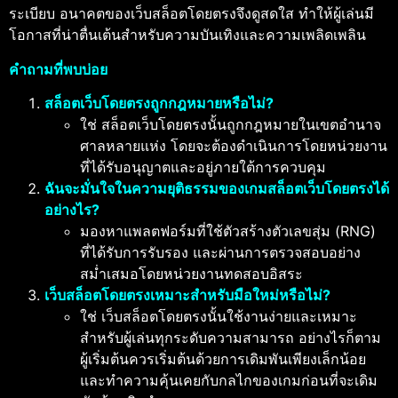
ระเบียบ อนาคตของเว็บสล็อตโดยตรงจึงดูสดใส ทำให้ผู้เล่นมี
โอกาสที่น่าตื่นเต้นสำหรับความบันเทิงและความเพลิดเพลิน
คำถามที่พบบ่อย
สล็อตเว็บโดยตรงถูกกฎหมายหรือไม่?
ใช่ สล็อตเว็บโดยตรงนั้นถูกกฎหมายในเขตอำนาจ
ศาลหลายแห่ง โดยจะต้องดำเนินการโดยหน่วยงาน
ที่ได้รับอนุญาตและอยู่ภายใต้การควบคุม
ฉันจะมั่นใจในความยุติธรรมของเกมสล็อตเว็บโดยตรงได้
อย่างไร?
มองหาแพลตฟอร์มที่ใช้ตัวสร้างตัวเลขสุ่ม (RNG)
ที่ได้รับการรับรอง และผ่านการตรวจสอบอย่าง
สม่ำเสมอโดยหน่วยงานทดสอบอิสระ
เว็บสล็อตโดยตรงเหมาะสำหรับมือใหม่หรือไม่?
ใช่ เว็บสล็อตโดยตรงนั้นใช้งานง่ายและเหมาะ
สำหรับผู้เล่นทุกระดับความสามารถ อย่างไรก็ตาม
ผู้เริ่มต้นควรเริ่มต้นด้วยการเดิมพันเพียงเล็กน้อย
และทำความคุ้นเคยกับกลไกของเกมก่อนที่จะเดิม