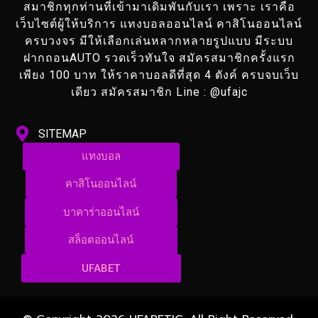
สมาชิกทุกท่านที่เข้ามาเดิมพันกับเรา เพราะ เราคือ
เว็บไซต์ผู้ให้บริการ แทงบอลออนไลน์ คาสิโนออนไลน์
ครบวงจร มีให้เลือกเล่นหลากหลายรูปแบบ มีระบบ
ฝากถอนAUTO รวดเร็วทันใจ สมัครสมาชิกครั้งแรก
เพียง 100 บาท ให้ราคาบอลดีที่สุด 4 ตังค์ ครบจบเว็บ
เดียว สมัครสมาชิก Line : @ufajc
SITEMAP
แทงบอล
คาสิโนออนไลน์
บาคาร่าออนไลน์
สล็อตออนไลน์
UFABET