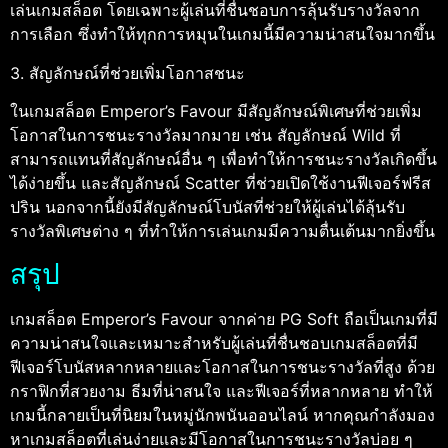
เล่นเกมสล็อต โดยเฉพาะผู้เล่นที่ชื่นชอบการลุ้นรับรางวัลจาก
การเลือก ซึ่งทำให้ทุกการหมุนในเกมนี้มีความน่าสนใจมากขึ้น
3. สัญลักษณ์ที่ช่วยเพิ่มโอกาสชนะ
ในเกมสล็อต Emperor’s Favour มีสัญลักษณ์พิเศษที่ช่วยเพิ่ม
โอกาสในการชนะรางวัลมากมาย เช่น สัญลักษณ์ Wild ที่
สามารถแทนที่สัญลักษณ์อื่น ๆ เพื่อทำให้การชนะรางวัลเกิดขึ้น
ได้ง่ายขึ้น และสัญลักษณ์ Scatter ที่ช่วยเปิดใช้งานฟีเจอร์ฟรีส
ปริน นอกจากนี้ยังมีสัญลักษณ์โบนัสที่ช่วยให้ผู้เล่นได้ลุ้นรับ
รางวัลพิเศษต่าง ๆ ที่ทำให้การเล่นเกมมีความตื่นเต้นมากยิ่งขึ้น
สรุป
เกมสล็อต Emperor’s Favour จากค่าย PG Soft ถือเป็นเกมที่มี
ความน่าสนใจและเหมาะสำหรับผู้เล่นที่ชื่นชอบเกมสล็อตที่มี
ฟีเจอร์โบนัสหลากหลายและโอกาสในการชนะรางวัลที่สูง ด้วย
กราฟิกที่สวยงาม ธีมที่น่าสนใจ และฟีเจอร์ที่หลากหลาย ทำให้
เกมนี้กลายเป็นที่นิยมในหมู่นักพนันออนไลน์ หากคุณกำลังมอง
หาเกมสล็อตที่เล่นง่ายและมีโอกาสในการชนะรางวัลบ่อย ๆ