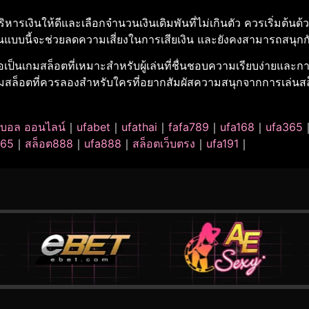
รเงินให้ดีและเลือกจำนวนเงินเดิมพันที่ไม่เกินตัว ควรเริ่มต้นด้วย
เล่นแบบนี้จะช่วยลดความเสี่ยงในการเสียเงิน และยังคงสามารถสนุกกั
็นเกมสล็อตที่เหมาะสำหรับผู้เล่นที่ชื่นชอบความเรียบง่ายและกา
กมสล็อตที่ควรลองสำหรับใครที่อยากสัมผัสความสนุกจากการเล่นส
บอล ออนไลน์
｜
ufabet
｜
ufathai
｜
fafa789
｜
ufa168
｜
ufa365
365
｜
สล็อต888
｜
ufa888
｜
สล็อตเว็บตรง
｜
ufa191
｜