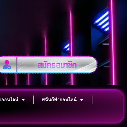
ยออนไลน์
พนันกีฬาออนไลน์