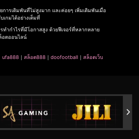
การเดิมพันที่ไม่สูงมาก และค่อยๆ เพิ่มเดิมพันเมื่อ
บเกมได้อย่างเต็มที่
รทำกำไรที่มีโอกาสสูง ด้วยฟีเจอร์ที่หลากหลาย
ล็อตออนไลน์
｜
ufa888
｜
สล็อต888
｜
doofootball
｜
สล็อตเว็บ