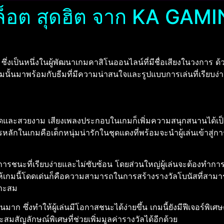
สล็อต สุดฮิต จาก KA GAM
เป็นหนึ่งในผู้พัฒนาเกมคาสิโนออนไลน์ที่มีชื่อเสียงในวงการ ด้วย
เกมนั้นมาพร้อมกับธีมที่มีความน่าสนใจและรูปแบบการเล่นที่เรียบง่า
ะสวยงาม เสียงเพลงประกอบในเกมก็เพิ่มความสนุกสนานได้เป็นอย่า
ในเกมคือเด็กหนุ่มน่ารักในชุดแดงที่พร้อมจะนำผู้เล่นเข้าสู่การผจ
การชนะที่เรียบง่ายและไม่ซับซ้อน โดยส่วนใหญ่ผู้เล่นจะต้องทำการห
ทำให้เกมนี้โดดเด่นก็คือความสามารถในการสร้างรางวัลโบนัสที่สาม
มาะสม
ก ซึ่งทำให้ผู้เล่นมีโอกาสชนะได้ง่ายขึ้น เกมนี้ยังมีฟีเจอร์พิเศษต
สัญลักษณ์พิเศษที่ช่วยเพิ่มมูลค่ารางวัลได้อีกด้วย