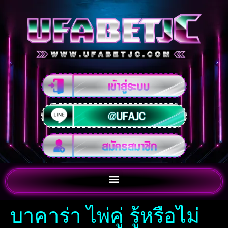
บาคาร่า ไพ่คู่ รู้หรือไม่