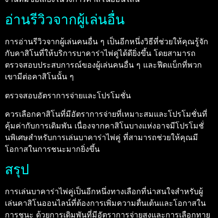
อ่านรีวิวจากผู้เล่นอื่น
การอ่านรีวิวจากผู้เล่นคนอื่น ๆ เป็นอีกหนึ่งวิธีที่ช่วยให้คุณรู้จัก
กับคาสิโนที่ให้บริการบาคาร่าไพ่คู่ได้ดียิ่งขึ้น โดยสามารถ
ตรวจสอบประสบการณ์ของผู้เล่นคนอื่น ๆ และฟีดแบ็กที่พวก
เขามีต่อคาสิโนนั้น ๆ
ตรวจสอบอัตราการจ่ายและโปรโมชั่น
ควรเลือกคาสิโนที่มีอัตราการจ่ายที่เหมาะสมและโปรโมชั่นที่
คุ้มค่ากับการเดิมพัน เนื่องจากคาสิโนบางแห่งอาจมีโปรโมชั่
นพิเศษสำหรับการเล่นบาคาร่าไพ่คู่ ที่สามารถช่วยให้คุณมี
โอกาสในการชนะมากยิ่งขึ้น
สรุป
การเล่นบาคาร่าไพ่คู่เป็นอีกหนึ่งทางเลือกที่น่าสนใจสำหรับผู้
เล่นคาสิโนออนไลน์ที่ต้องการเพิ่มความตื่นเต้นและโอกาสใน
การชนะ ด้วยการเดิมพันที่มีอัตราการจ่ายสูงและการเลือกทาย