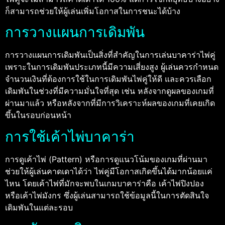
ก็สามารถช่วยให้ผู้เล่นเพิ่มโอกาสในการชนะได้บ้าง
การวางแผนการเดิมพัน
การวางแผนการเดิมพันเป็นสิ่งที่สำคัญในการเล่นบาคาร่าไพ่คู่
เพราะในการเดิมพันประเภทนี้มีความเสี่ยงสูง ผู้เล่นควรกำหนด
จำนวนเงินที่ต้องการใช้ในการเดิมพันไพ่คู่ให้ดี และควรเลือก
เดิมพันในช่วงที่มีความมั่นใจที่สุด เช่น หลังจากดูผลของเกมที่
ผ่านมาแล้ว หรือหลังจากที่มีการวิเคราะห์ผลของเกมที่เคยเกิด
ขึ้นในรอบก่อนหน้า
การใช้เค้าไพ่บาคาร่า
การดูเค้าไพ่ (Pattern) หรือการดูแนวโน้มของเกมที่ผ่านมา
ช่วยให้ผู้เล่นคาดเดาได้ว่า ไพ่คู่มีโอกาสเกิดขึ้นได้มากน้อยแค่
ไหน โดยเค้าไพ่ที่มักจะพบในเกมบาคาร่าคือ เค้าไพ่ปิงปอง
หรือเค้าไพ่มังกร ซึ่งผู้เล่นสามารถใช้ข้อมูลนี้ในการตัดสินใจ
เดิมพันในแต่ละรอบ