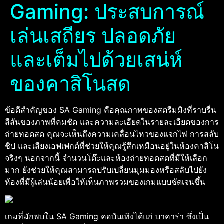
Gaming: ประสบการณ์
เล่นเสถียร ปลอดภัย
และเต็มไปด้วยเสน่ห์
ของคาสิโนสด
ข้อดีสำคัญของ SA Gaming คือคุณภาพของสตรีมมิงที่ราบรื่น
สีสันของภาพที่คมชัด และความละเอียดในรายละเอียดของการ
ถ่ายทอดสด คุณจะเห็นถึงความเคลื่อนไหวของแจกไพ่ การสลับ
ชิป และเสียงเอฟเฟกต์ที่ช่วยให้คุณรู้สึกเหมือนอยู่ในห้องคาสิโน
จริงๆ นอกจากนี้ จำนวนโต๊ะและห้องถ่ายทอดสดที่มีให้เลือก
มาก ยังช่วยให้คุณสามารถปรับเปลี่ยนมุมมองหรือสลับไปยัง
ห้องที่มีผู้เล่นน้อยเพื่อให้เห็นภาพรวมของเกมแบบชัดเจนขึ้น
เกมที่มักพบใน SA Gaming คอบันเทิงได้แก่ บาคาร่า ซึ่งเป็น